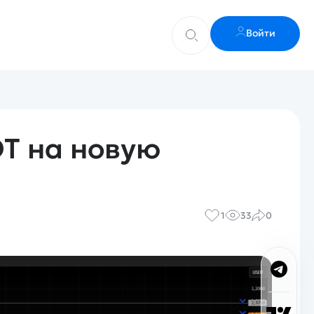
Войти
T на новую
1
33
0