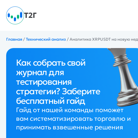
Т2Г
Главная
/
Технический анализ
/
Аналитика XRPUSDT на новую нед
Как собрать свой
журнал для
тестирования
стратегии? Заберите
бесплатный гайд
Гайд от нашей команды поможет
вам систематизировать торговлю и
принимать взвешенные решения