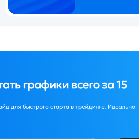
рафики всего за 15
старта в трейдинге. Идеально