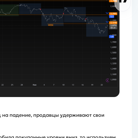
д на падение, продавцы удерживают свои
робила покупочные уровни вниз, то используем