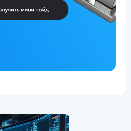
олучить мини-гайд
и