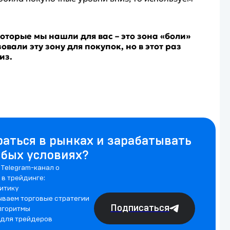
которые мы нашли для вас – это зона «боли»
вали эту зону для покупок, но в этот раз
из.
раться в рынках и зарабатывать
юбых условиях?
Telegram-канал о
 в трейдинге:
итику
ываем торговые стратегии
Подписаться
лгоритмы
 для трейдеров