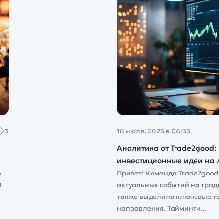
18 июля, 2025 в 06:33
3
Аналитика от Trade2good: 
инвестиционные идеи на л
о
Привет! Команда Trade2good
O
актуальных событий на трад
также выделила ключевые то
направления. Тайминги...