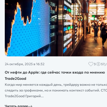
24 октября, 2025 в 16:32
3
57
От нефти до Apple: где сейчас точки входа по мнению
Trade2Good
Когда мир меняется каждый день, трейдеру важно не тольк
следить за графиками, но и понимать контекст событий. CT
Trade2Good Григорий...
Читать далее