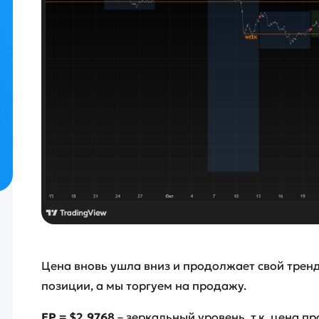
Цена вновь ушла вниз и продолжает свой трен
позиции, а мы торгуем на продажу.
EP =
$2.9768
– зеркальный уровень, т.к. цена п