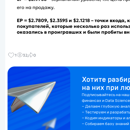
его на продажу.
EP = $
2.7809, $
2.3595
и
$2.1218
–
точки входа, 
покупателей, которые несколько раз использо
оказались в проигравших и были пробиты вн
1
32
0
Хотите разби
на них при л
Подписывайтесь на наш 
финансах и Data Science
– Делаем глубокую анал
– Тестируем и разрабат
– Кодим индикаторы и а
– Собираем базу знаний