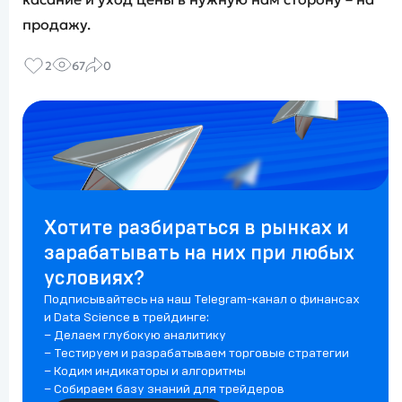
продажу.
2
67
0
Хотите разбираться в рынках и
зарабатывать на них при любых
условиях?
Подписывайтесь на наш Telegram-канал о финансах
и Data Science в трейдинге:
– Делаем глубокую аналитику
– Тестируем и разрабатываем торговые стратегии
– Кодим индикаторы и алгоритмы
– Собираем базу знаний для трейдеров