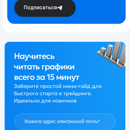
Подписаться
Научитесь
читать графики
всего за 15 минут
Заберите простой мини-гайд для
быстрого старта в трейдинге.
Идеально для новичков