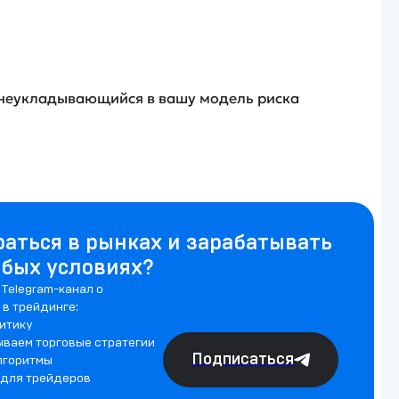
 неукладывающийся в вашу модель риска
раться в рынках и зарабатывать
юбых условиях?
Telegram-канал о
 в трейдинге:
итику
ываем торговые стратегии
Подписаться
лгоритмы
 для трейдеров