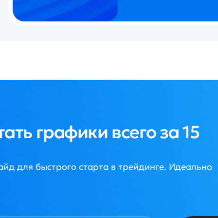
рафики всего за 15
старта в трейдинге. Идеально