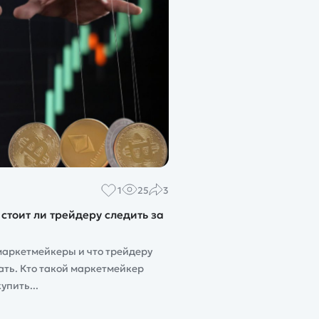
1
25
3
стоит ли трейдеру следить за
маркетмейкеры и что трейдеру
нать. Кто такой маркетмейкер
упить...