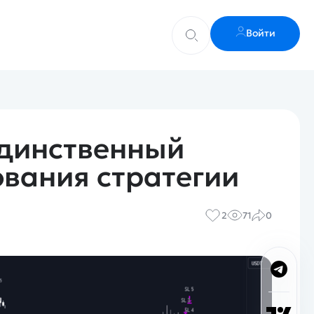
Войти
единственный
вания стратегии
2
71
0