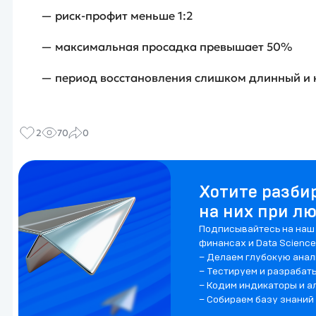
— риск-профит меньше 1:2
— максимальная просадка превышает 50%
— период восстановления слишком длинный и
2
70
0
Хотите разби
на них при л
Подписывайтесь на наш 
финансах и Data Science
– Делаем глубокую анал
– Тестируем и разрабат
– Кодим индикаторы и а
– Собираем базу знаний