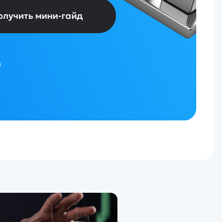
олучить мини-гайд
и