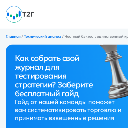
Т2Г
Главная
/
Технический анализ
/
Честный бэктест: единственный к
Как собрать свой
журнал для
тестирования
стратегии? Заберите
бесплатный гайд
Гайд от нашей команды поможет
вам систематизировать торговлю и
принимать взвешенные решения