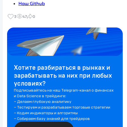
Наш Github
3
47
0
Хотите разбираться в рынках и
зарабатывать на них при любых
условиях?
Подписывайтесь на наш Telegram-канал о финансах
и Data Science в трейдинге:
– Делаем глубокую аналитику
– Тестируем и разрабатываем торговые стратегии
– Кодим индикаторы и алгоритмы
– Собираем базу знаний для трейдеров