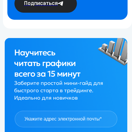
Подписаться
Научитесь
читать графики
всего за 15 минут
Заберите простой мини-гайд для
быстрого старта в трейдинге.
Идеально для новичков