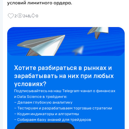
условий лимитного ордера.
2
248
0
Хотите разбираться в рынках и
зарабатывать на них при любых
условиях?
Подписывайтесь на наш Telegram-канал о финансах
и Data Science в трейдинге:
– Делаем глубокую аналитику
– Тестируем и разрабатываем торговые стратегии
– Кодим индикаторы и алгоритмы
– Собираем базу знаний для трейдеров