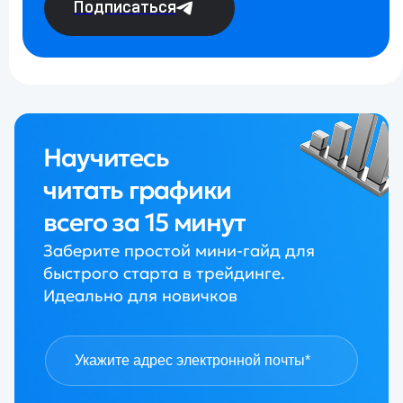
Подписаться
Научитесь
читать графики
всего за 15 минут
Заберите простой мини-гайд для
быстрого старта в трейдинге.
Идеально для новичков