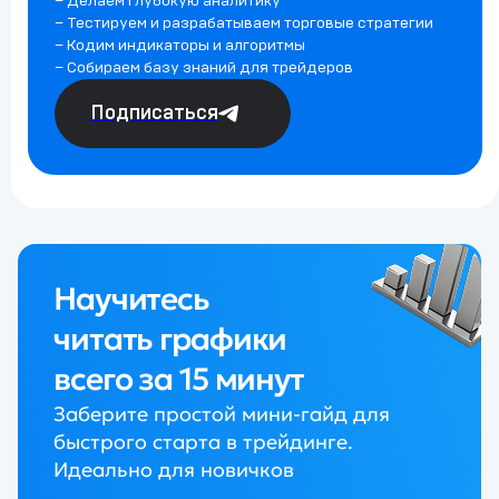
– Делаем глубокую аналитику
– Тестируем и разрабатываем торговые стратегии
– Кодим индикаторы и алгоритмы
– Собираем базу знаний для трейдеров
Подписаться
Научитесь
читать графики
всего за 15 минут
Заберите простой мини-гайд для
быстрого старта в трейдинге.
Идеально для новичков