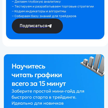
– Делаем глубокую аналитику
– Тестируем и разрабатываем торговые стратегии
– Кодим индикаторы и алгоритмы
– Собираем базу знаний для трейдеров
Подписаться
Научитесь
читать графики
всего за 15 минут
Заберите простой мини-гайд для
быстрого старта в трейдинге.
Идеально для новичков