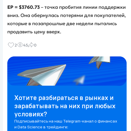
EP =
$
3760.73
– точка пробития линии поддержки
вниз. Она обернулась потерями для покупателей,
которые в позапрошлые две недели пытались
продавить цену вверх.
2
45
0
Хотите разбираться в рынках и
зарабатывать на них при любых
условиях?
Подписывайтесь на наш Telegram-канал о финансах
и Data Science в трейдинге: