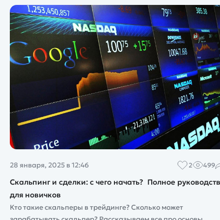
28 января, 2025 в 12:46
2
499
Скальпинг и сделки: с чего начать? Полное руководст
для новичков
Кто такие скальперы в трейдинге? Сколько может
зарабатывать скальпер? Рассказываем все про основы