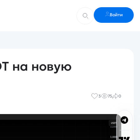
Войти
T на новую
3
75
0