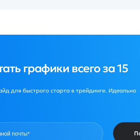
рафики всего за 15
старта в трейдинге. Идеально
П