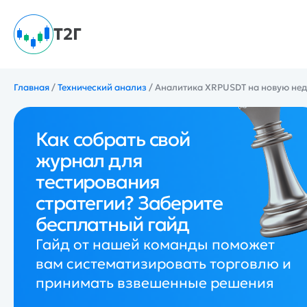
Т2Г
Главная
/
Технический анализ
/
Аналитика XRPUSDT на новую нед
Как собрать свой
журнал для
тестирования
стратегии? Заберите
бесплатный гайд
Гайд от нашей команды поможет
вам систематизировать торговлю и
принимать взвешенные решения