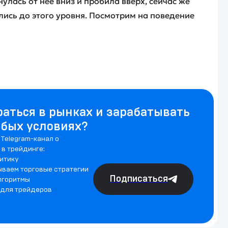
улась от нее вниз и пробила вверх, сейчас же
лись до этого уровня. Посмотрим на поведение
раться в рынках и зарабатывать
юбых условиях?
Telegram-канал о
 в трейдинге:
итику
ываем торговые стратегии
Подписаться
лгоритмы
 для трейдеров