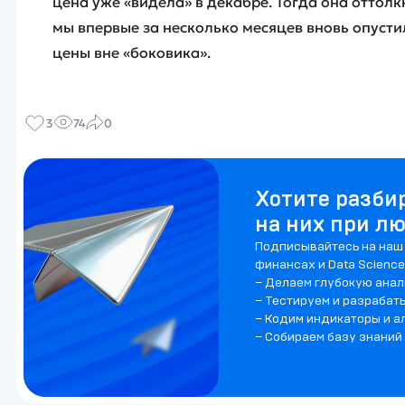
цена уже «видела» в декабре. Тогда она оттолкн
мы впервые за несколько месяцев вновь опусти
цены вне «боковика».
3
74
0
Хотите разби
на них при л
Подписывайтесь на наш 
финансах и Data Science
– Делаем глубокую анал
– Тестируем и разрабат
– Кодим индикаторы и а
– Собираем базу знаний