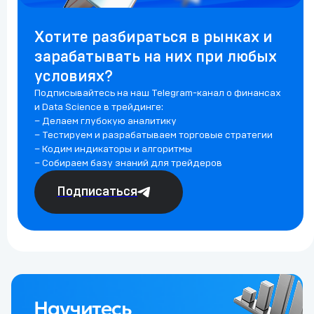
Хотите разбираться в рынках и
зарабатывать на них при любых
условиях?
Подписывайтесь на наш Telegram-канал о финансах
и Data Science в трейдинге:
– Делаем глубокую аналитику
– Тестируем и разрабатываем торговые стратегии
– Кодим индикаторы и алгоритмы
– Собираем базу знаний для трейдеров
Подписаться
Научитесь