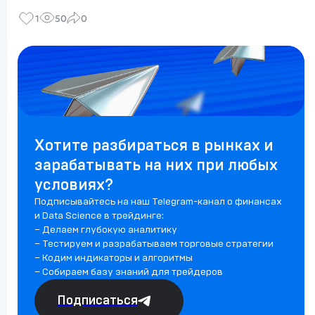
1
50
0
Хотите разбираться в рынках и
зарабатывать на них при любых
условиях?
Подписывайтесь на наш Telegram-канал о финансах
и Data Science в трейдинге:
– Делаем глубокую аналитику
– Тестируем и разрабатываем торговые стратегии
– Кодим индикаторы и алгоритмы
– Собираем базу знаний для трейдеров
Подписаться